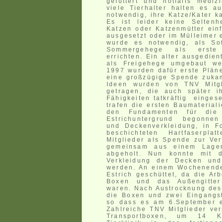
gefüttert und notfalls mediz
viele Tierhalter halten es a
notwendig, ihre Katze/Kater ka
Es ist leider keine Seltenhe
Katzen oder Katzenmütter ein
ausgesetzt oder im Mülleimer 
wurde es notwendig, als So
Sommergehege als erste
errichten. Ein alter ausgedien
als Freigehege umgebaut we
1997 wurden dafür erste Plän
eine großzügige Spende zukam
Ideen wurden von TNV Mitg
getragen, die auch später i
Fähigkeiten tatkräftig einges
trafen die ersten Baumateriali
den Fundamenten für di
Estrichuntergrund begonnen
und Deckenverkleidung, in Fo
beschichteten Hartfaserpla
Mitglieder als Spende zur Ve
gemeinsam aus einem Lager
abgeholt. Nun konnte mit d
Verkleidung der Decken un
werden. An einem Wochenende
Estrich geschüttet, da die Arb
Boxen und das Außengitter 
waren. Nach Austrocknung de
die Boxen und zwei Eingangstü
so dass es am 6.September e
Zahlreiche TNV Mitglieder ve
Transportboxen, um 14 K