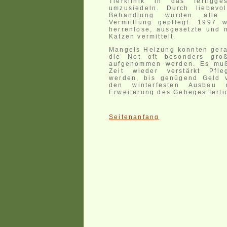
Tierklinik in das fertigge
umzusiedeln. Durch liebevo
Behandlung wurden alle
Vermittlung gepflegt. 1997 
herrenlose, ausgesetzte und 
Katzen vermittelt.
Mangels Heizung konnten gera
die Not oft besonders groß
aufgenommen werden. Es muß
Zeit wieder verstärkt Pfle
werden, bis genügend Geld 
den winterfesten Ausbau
Erweiterung des Geheges ferti
Seitenanfang