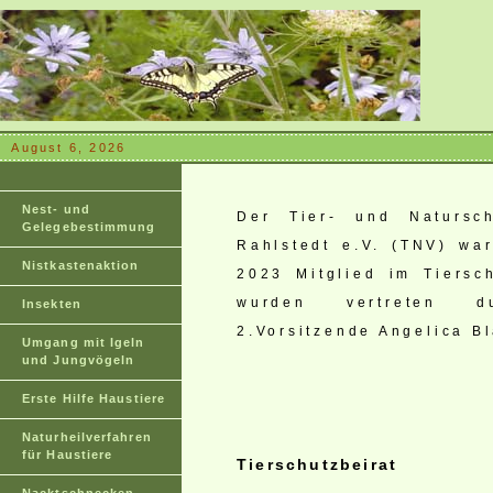
August 6, 2026
Nest- und
Der Tier- und Natursc
Gelegebestimmung
Rahlstedt e.V. (TNV) wa
Nistkastenaktion
2023 Mitglied im Tiersch
wurden vertreten d
Insekten
2.Vorsitzende Angelica B
Umgang mit Igeln
und Jungvögeln
Erste Hilfe Haustiere
Naturheilverfahren
für Haustiere
Tierschutzbeirat